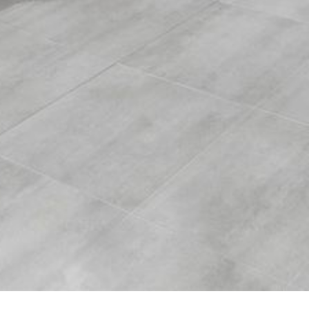
--
--