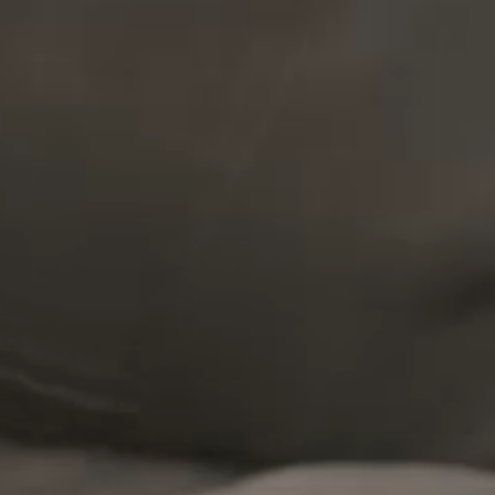
--
--