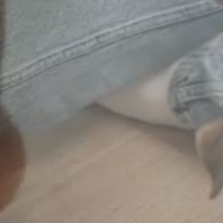
--
--