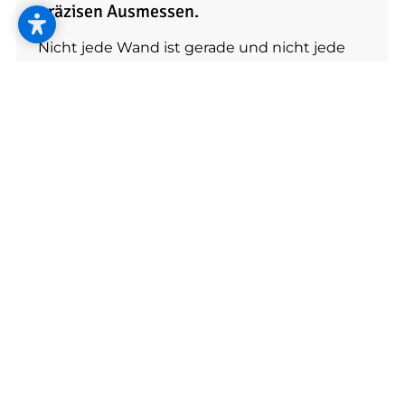
präzisen Ausmessen.
Nicht jede Wand ist gerade und nicht jede
Ecke ein rechter Winkel. Wir messen so, dass
alles exakt auf den Millimeter passt.
Die besten Wandgestaltungs-Trends vom
Profi.
Von Moos- oder Akustikpaneelen – wir setzen