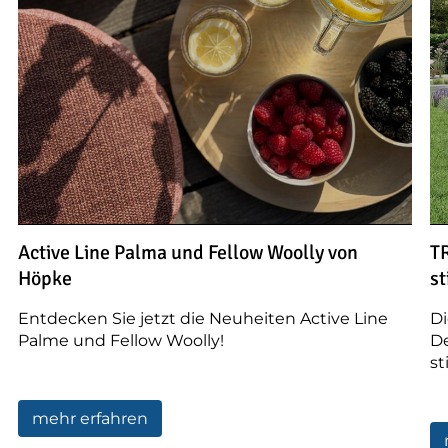
Active Line Palma und Fellow Woolly von
T
Höpke
st
Entdecken Sie jetzt die Neuheiten Active Line
D
Palme und Fellow Woolly!
De
st
mehr erfahren