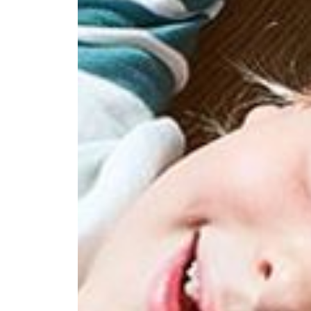
--
--