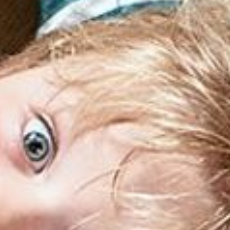
---
---