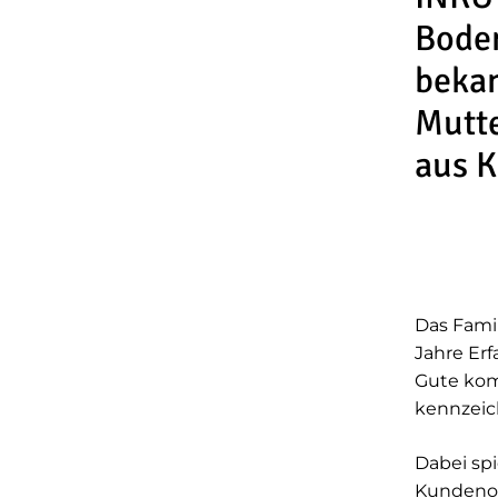
Boden
bekan
Mutte
aus K
Das Fami
Jahre Er
Gute kom
kennzeic
Dabei sp
Kundenor