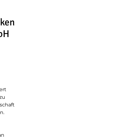
rken
mbH
ert
zu
schaft
n.
an