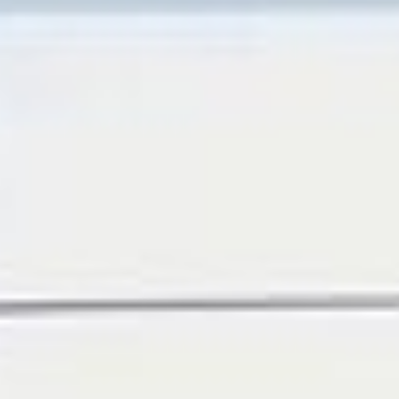
--
--