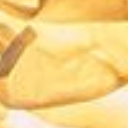
--
--