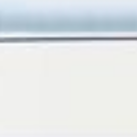
--
--