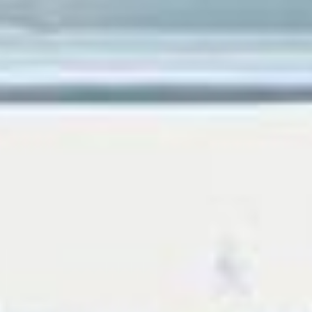
--
--