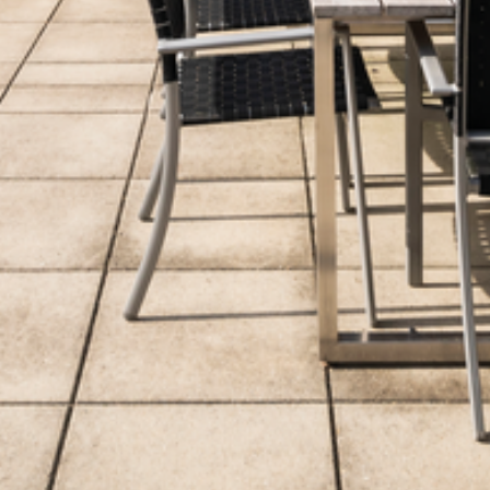
--
--