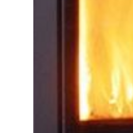
--
--