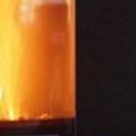
---
---