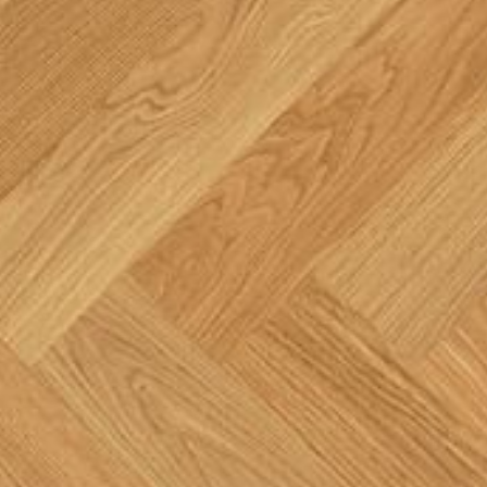
--
--