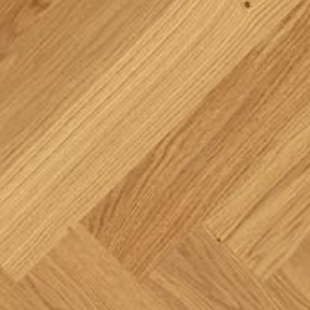
--
--