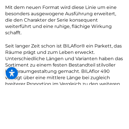
--
Mit dem neuen Format wird diese Linie um eine
besonders ausgewogene Ausführung erweitert,
die den Charakter der Serie konsequent
weiterführt und eine ruhige, flächige Wirkung
schafft.
Seit langer Zeit schon ist BILAflor® ein Parkett, das
Räume prägt und zum Leben erweckt.
Unterschiedliche Längen und Varianten haben das
Sortiment zu einem festen Bestandteil stilvoller
Innenraumgestaltung gemacht. BILAflor 490
verfügt über eine mittlere Länge bei zugleich
breiterer Proportion im Vergleich zu den weiteren
BILAflor Stabformaten. Dadurch entsteht eine
besondere Flächenwirkung – strukturierter als
längere Formate, zugleich ruhiger und homogener
als kürzere Stäbe. Innerhalb der BILAflor Serie
nimmt es damit eine Zwischenposition mit hoher
gestalterischer Intelligenz ein. Es verbindet die
flächige Ruhe längerer Formate mit der