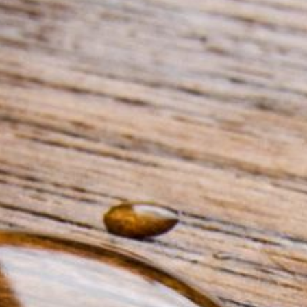
--
--