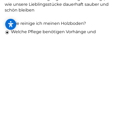
--
wie unsere Lieblingsstücke dauerhaft sauber und
schön bleiben
Wie reinige ich meinen Holzboden?
Welche Pflege benötigen Vorhänge und
--
Sonnenschutz?
Wo liegt der Unterschied zwischen lackierten
und geölten Oberflächen?
Wie reinige ich Flecken auf den Polstermöbeln?
Und wie geht der Rotweinfleck aus dem
Polster?
Unser Pflegebuch beinhaltet viele Fragen und
noch mehr Antworten. Auch Putzen kann
professionell vonstattengehen und garantiert bei
richtiger Umsetzung eine wesentlich längere