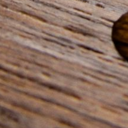
--
--