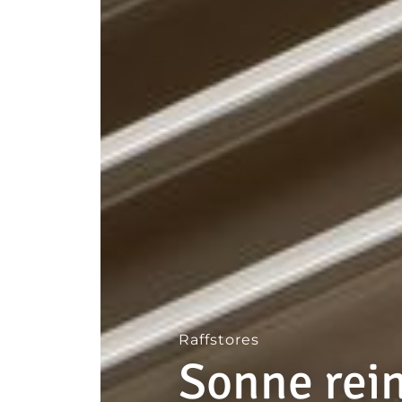
--
Raffstores
Sonne rein