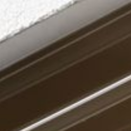
---
---