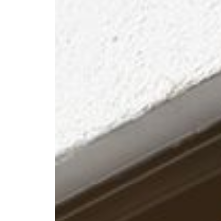
--
--