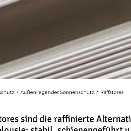
schutz
/
Außenliegender Sonnenschutz
/
Raffstores
tores sind die raffinierte Alternat
alousie: stabil, schienengeführt 