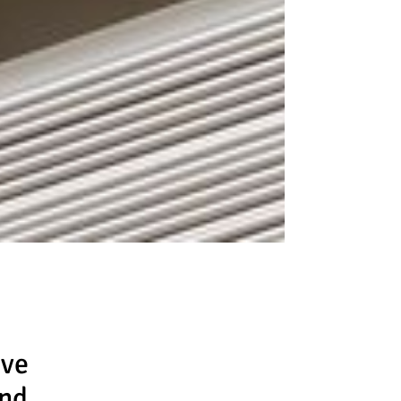
ive
und